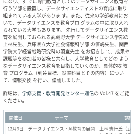
になり、す でに専門教育としてのデータサイエンス教育を
行う学部を設置し、データサイエンティストの育成に取り
組まれている大学がありま す。また、従来の学部教育にお
いて、データサイエンスを教育プロ グラムの中に取り入れ
られている大学もあります。 先行してデータサイエンス教
育を展開しておられる武蔵野大学 データサイエンス学部の
上林先生、兵庫県立大学社会情報科学部 の笹嶋先生、関西
学院大学経営戦略研究科の羽室先生 をお招きし て、成果や
課題等を参加者の皆様と共有し、大学教育としてどの よう
なデータサイエンス教育を目指していくのか、具体的な教
育 プログラム（到達目標、設置科目とその内容）につい
て、情報交換 を行い、議論しました。
詳細は、
学修支援・教育開発センター通信
の Vol.47 をご覧
ください。
開催日
テーマ
講師
12月9日
データサイエンス・AI教育の展開
上林 憲行氏（武