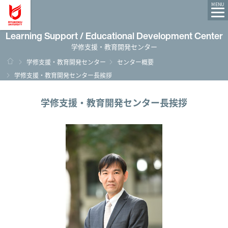
龍谷大学 You, Unlimited
MENU
Learning Support / Educational Development Center
学修支援・教育開発センター
ホーム
学修支援・教育開発センター
センター概要
学修支援・教育開発センター長挨拶
学修支援・教育開発センター長挨拶