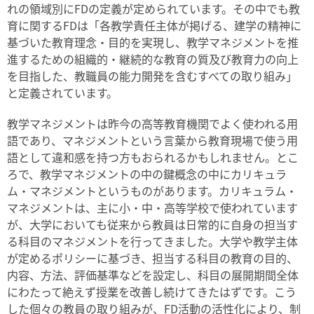
れの領域別にFDの定義が定められています。その中でも教
育に関するFDは「各教学責任主体が掲げる、建学の精神に
基づいた教育理念・目的を実現し、教学マネジメントを推
進するための組織的・継続的な教育の質及び教育力の向上
を目指した、教職員の能力開発を含むすべての取り組み」
と定義されています。
教学マネジメントは昨今の高等教育機関でよく使われる用
語であり、マネジメントという言葉から教育現場で使う用
語として違和感を持つ方もおられるかもしれません。とこ
ろで、教学マネジメントの中の鍵概念の中にカリキュラ
ム・マネジメントというものがあります。カリキュラム・
マネジメントは、主に小・中・高等学校で使われています
が、大学においても従来から教員は日常的に自身の担当す
る科目のマネジメントを行ってきました。大学や教学主体
が定めるポリシーに基づき、担当する科目の教育の目的、
内容、方法、評価基準などを設定し、科目の展開期間全体
にわたって絶えず授業を改善し続けてきたはずです。こう
した個々の教員の取り組みが、FD活動の活性化により、制