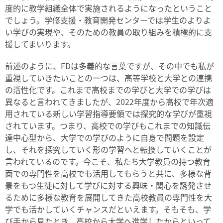
度的に教学組織全体で実施されるようになったということ
でしょう。学修支援・教育開発センターでは学生のよりよ
い学びの実現や、そのための教員の取り組みを積極的に支
援してまいります。
前述のように、FDは多義的な言葉ですが、その中でも私が
重視していきたいことの一つは、高等学校と大学との連携
の活性化です。これまで高校までの学びと大学での学びは
異なると言われてきましたが、2022年度から高校で年次適
用されている新しい学習指導要領では探究的な学びが重視
されています。つまり、高校での学びもこれまでの知識伝
達中心型から、大学での学びのように自身で問題を設定
し、それを探究していく形の学習へと転換していくことが
言われているのです。今こそ、私たち大学教員の持つ教育
面での専門性を高校でも活用してもらうと共に、多様な背
景をもつ生徒に対して学びに対する興味・関心を誘発させ
るために多様な教育を展開してきた高校教員の専門性を大
学でも活かしていくチャンスだといえます。そもそも、学
び手から見たとき、高校から大学へ進学したからといって